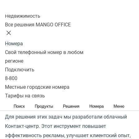
Узнать стоимость
Колл-центр
Недвижимость
Как облачный контакт-центр
Все решения MANGO OFFICE
решает задачи отдела
продаж
Номера
Свой телефонный номер в любом
регионе
Основные вызовы, стоящие перед отделами продаж:
Подключить
привлечь больше обращений потенциальных
8-800
клиентов, успешнее конвертировать обращения
Местные городские номера
в продажи и повысить финансовую отдачу от каждой
Тарифы на связь
сделки.
Поиск
Продукты
Решения
Номера
Меню
Для решения этих задач мы разработали облачный
Контакт-центр. Этот инструмент повышает
эффективность рекламы, улучшает клиентский опыт,