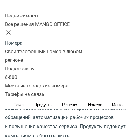
Колл-центр
Недвижимость
Повышенный спрос автовладельцев к СТО обусловлен
Все решения MANGO OFFICE
дефицитом новых иномарок и желанием продлить
срок службы своей машины. Уровень конкуренции
Номера
на рынке обслуживания авто растет, и на первый план
Свой телефонный номер в любом
выходит качество сервиса и коммуникаций
регионе
с клиентами: важно всегда оставаться на связи
Подключить
и отвечать на заявки, сообщать об акциях
8-800
и напоминать о сезонном обслуживании.
Местные городские номера
Тарифы на связь
Решения MANGO OFFICE позволят увеличить прибыль
Поиск
Продукты
Решения
Номера
Меню
вашего автобизнеса за счет оперативной обработки
обращений, автоматизации рабочих процессов
и повышения качества сервиса. Продукты подойдут
компаниям любого размера: