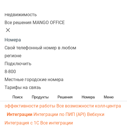
личный кабинет
Виртуальная магистраль связи
СМС-
Колл-центр
рассылки
Распределение звонков
Манго Мобайл
Недвижимость
Интеграция с ОПДкРК
Автоинформатор
Все решения MANGO OFFICE
Автосекретарь
Обратный звонок с сайта
Все
возможности ВАТС
Номера
Контакт-центр
Свой телефонный номер в любом
Омниканальный контакт-центр
Исходящий обзвон
регионе
Омниканальные коммуникации
Управление
Подключить
8-800
персоналом
Рабочее место сотрудника
Конструктор
Местные городские номера
отчетов
Робот-администратор
Управление рабочими
Тарифы на связь
ресурсами
База знаний
Управление сделками
ПИП
(API) для УВК (CRM)
Чат для сайта
Оценка
Поиск
Продукты
Решения
Номера
Меню
эффективности работы
Все возможности колл-центра
Интеграции
Интеграции по ПИП (API)
Вебхуки
Интеграция с 1С
Все интеграции