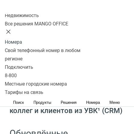
Скачать
Колл-центр
Получить консультацию
Недвижимость
Все решения MANGO OFFICE
Звонки от ваших клиентов
в удобном приложении
Номера
Свой телефонный номер в любом
регионе
Чаты, звонки
Подключить
и видеоконференции
8-800
с коллегами в одном месте
Местные городские номера
Тарифы на связь
Автозагрузка всех контактов
Поиск
Продукты
Решения
Номера
Меню
коллег и клиентов из УВК¹
(
CRM)
Обновлённые