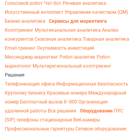
Голосовой робот
Чат-бот
Речевая аналитика
Искусственный интеллект
Управление качеством (QM)
Бизнес-аналитика
Сервисы для маркетинга
Коллтрекинг
Мультиканальная аналитика
Анализ
конкурентов
Сквозная аналитика
Товарная аналитика
Email-трекинг
Окупаемость инвестиций
Мессенджер‑маркетинг
Робот-аналитик
Робот-
маркетолог
Мультирегиональный коллтрекинг
Решения
Телефонизация офиса
Информационная безопасность
Крупному бизнесу
Красивые номера
Международный
номер
Бесплатный вызов 8−800
Организация
удаленной работы
Все решения
Оборудование
ПУС
(SIP) телефоны стационарные
Веб-камеры
Профессиональные гарнитуры
Сетевое оборудование