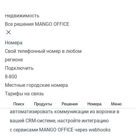
Колл-центр
Создать вебхук
Недвижимость
Все решения MANGO OFFICE
Сервисы MANGO OFFICE легко и просто
интегрировать с самыми популярными CRM-
Номера
системами и другими офисными приложениями:
Свой телефонный номер в любом
300+ готовых интеграций доступны
регионе
для подключения, в них реализованы самые
Подключить
востребованные клиентами сценарии.
8-800
Посмотреть список готовых интеграций
Местные городские номера
Если готовой интеграции с экосистемой
Тарифы на связь
MANGO OFFICE в списке нет или вам требуется
Поиск
Продукты
Решения
Номера
Меню
автоматизировать коммуникации из воронки в
вашей CRM-системе, настройте интеграцию
с сервисами MANGO OFFICE через webhooks