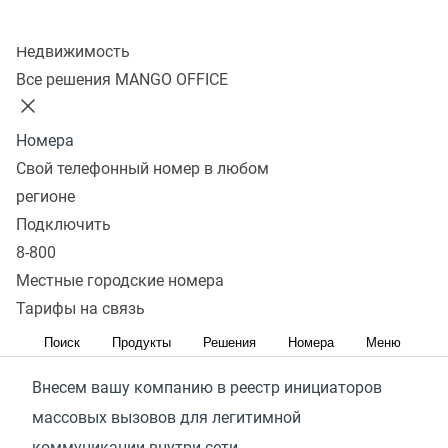
Стоимость
Подключить
Колл-центр
Недвижимость
Все решения MANGO OFFICE
Что входит в услугу?
Номера
Свой телефонный номер в любом
Верификация
регионе
Подключить
Проверим, подходит ли деятельность вашей
8-800
компании для регистрации в реестре инициаторов
Местные городские номера
массовых вызовов
Тарифы на связь
Регистрация
Поиск
Продукты
Решения
Номера
Меню
Внесем вашу компанию в реестр инициаторов
массовых вызовов для легитимной
коммуникации внутри сети