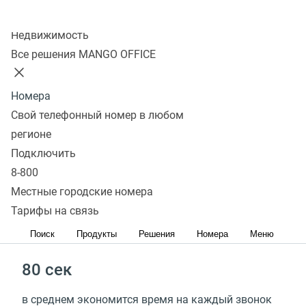
Колл-центр
Недвижимость
в 3 раза
Все решения MANGO OFFICE
быстрей обрабатывается клиентская база
Номера
на 47%
Свой телефонный номер в любом
регионе
выше конверсия при персонализации
Подключить
предложений
8-800
Местные городские номера
до 98%
Тарифы на связь
рутинных задач автоматизировано
Поиск
Продукты
Решения
Номера
Меню
80 сек
в среднем экономится время на каждый звонок