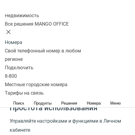
Колл-центр
Быстрый старт
Недвижимость
Все решения MANGO OFFICE
Подключить Виртуальную АТС, получить номер
для бизнеса и начать пользоваться услугами
Номера
можно за 15 минут
Свой телефонный номер в любом
регионе
Стабильная связь
Подключить
MANGO OFFICE является телеком-оператором
8-800
и предоставляет самое высокое качество связи
Местные городские номера
для бизнес-телефонии
Тарифы на связь
Поиск
Продукты
Решения
Номера
Меню
Простота использования
Управляйте настройками и функциями в Личном
кабинете