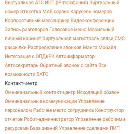
Виртуальная АТС
ИПТ (IP-телефония)
Виртуальный
номер
Этикетка
МАВ сервис
Карусель номеров
Корпоративный мессенджер
Видеоконференции
Запись разговоров
Голосовое меню
Мобильный
личный кабинет
Виртуальная магистраль связи
СМС-
рассылки
Распределение звонков
Манго Мобайл
Интеграция с ОПДкРК
Автоинформатор
Автосекретарь
Обратный звонок с сайта
Все
возможности ВАТС
Контакт-центр
Омниканальный контакт-центр
Исходящий обзвон
Омниканальные коммуникации
Управление
персоналом
Рабочее место сотрудника
Конструктор
отчетов
Робот-администратор
Управление рабочими
ресурсами
База знаний
Управление сделками
ПИП