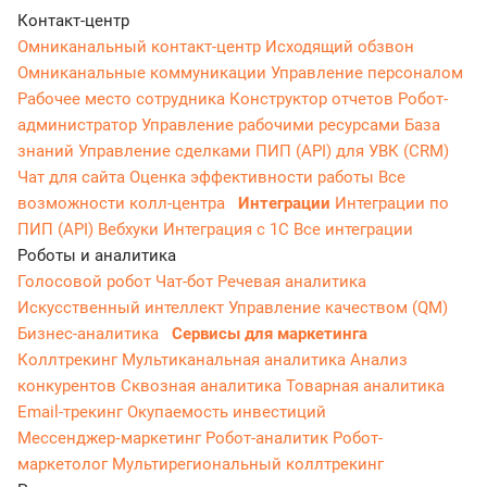
Контакт-центр
Омниканальный контакт-центр
Исходящий обзвон
Омниканальные коммуникации
Управление персоналом
Рабочее место сотрудника
Конструктор отчетов
Робот-
администратор
Управление рабочими ресурсами
База
знаний
Управление сделками
ПИП (API) для УВК (CRM)
Чат для сайта
Оценка эффективности работы
Все
возможности колл-центра
Интеграции
Интеграции по
ПИП (API)
Вебхуки
Интеграция с 1С
Все интеграции
Роботы и аналитика
Голосовой робот
Чат-бот
Речевая аналитика
Искусственный интеллект
Управление качеством (QM)
Бизнес-аналитика
Сервисы для маркетинга
Коллтрекинг
Мультиканальная аналитика
Анализ
конкурентов
Сквозная аналитика
Товарная аналитика
Email-трекинг
Окупаемость инвестиций
Мессенджер‑маркетинг
Робот-аналитик
Робот-
маркетолог
Мультирегиональный коллтрекинг